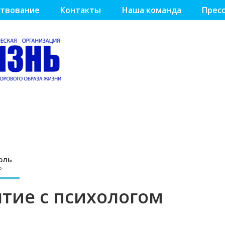
твование
Контакты
Наша команда
Пресс
оль
5
ятие с психологом