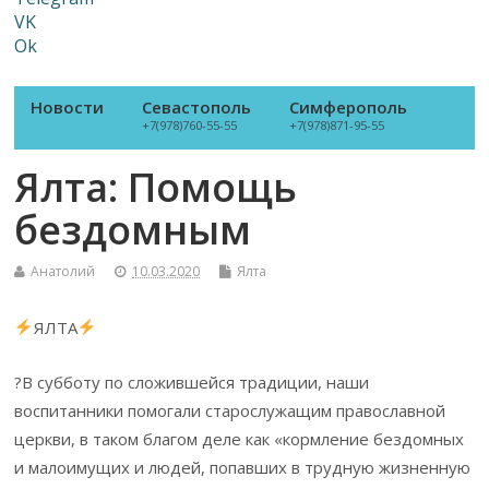
VK
Ok
Новости
Севастополь
Симферополь
+7(978)760-55-55
+7(978)871-95-55
Ялта: Помощь
бездомным
Анатолий
10.03.2020
Ялта
ЯЛТА
?В субботу по сложившейся традиции, наши
воспитанники помогали старослужащим православной
церкви, в таком благом деле как «кормление бездомных
и малоимущих и людей, попавших в трудную жизненную