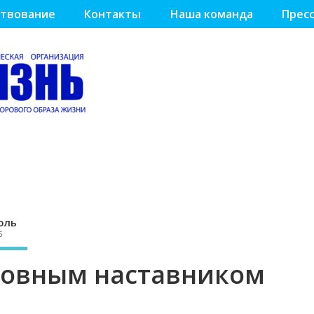
твование
Контакты
Наша команда
Пресс
оль
5
уховным наставником