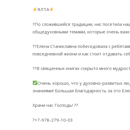
ЯЛТА
?По сложившейся традиции, нас посетила наш
общедуховными темами, которые очень важн
??Елена Станиславна побеседовала с ребятами 
повседневной жизни и как стоит отдавать се
??В священных книгах сокрыто много мудрост
Очень хорошо, что у духовно-развитых лю
знаниями! Большая благодарность за это Еле
Храни нас Господь! ??
?+7-978-279-10-03