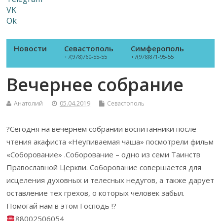
VK
Ok
Новости
Севастополь
Симферополь
+7(978)760-55-55
+7(978)871-95-55
Вечернее собрание
Анатолий
05.04.2019
Севастополь
?Сегодня на вечернем собрании воспитанники после
чтения акафиста «Неупиваемая чаша» посмотрели фильм
«Соборование» .Соборование – одно из семи Таинств
Православной Церкви. Соборование совершается для
исцеления духовных и телесных недугов, а также дарует
оставление тех грехов, о которых человек забыл.
Помогай нам в этом Господь !?
88002506054