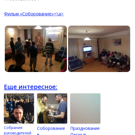
Фильм «Соборование»<\a>
Еще интересное:
Собрание
Соборование
Празднование
руководителей
в
Пасхи в