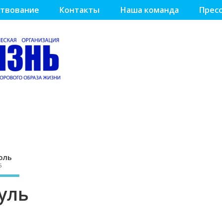
твование
Контакты
Наша команда
Пресс
оль
5
уль