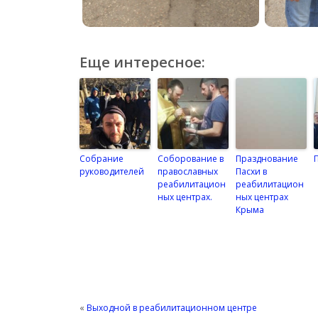
Еще интересное:
Собрание
Соборование в
Празднование
руководителей
православных
Пасхи в
реабилитацион
реабилитацион
ных центрах.
ных центрах
Крыма
«
Выходной в реабилитационном центре