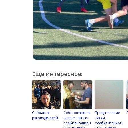
Еще интересное:
Собрание
Соборование в
Празднование
руководителей
православных
Пасхи в
реабилитацион
реабилитацион