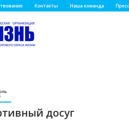
твование
Контакты
Наша команда
Пресс
оль
5
ртивный досуг