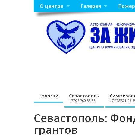
О центре
Галерея
Пожер
Новости
Севастополь
Симфероп
+7(978)760-55-55
+7(978)871-95-5
Севастополь: Фон
грантов