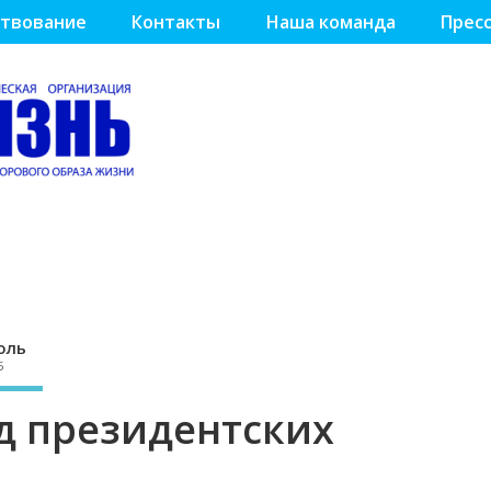
твование
Контакты
Наша команда
Пресс
оль
5
д президентских