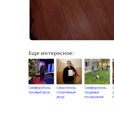
Еще интересное:
Симферополь:
Севастополь:
Симферополь:
Трезвый досуг
Спортивный
Трудовые
досуг
послушания