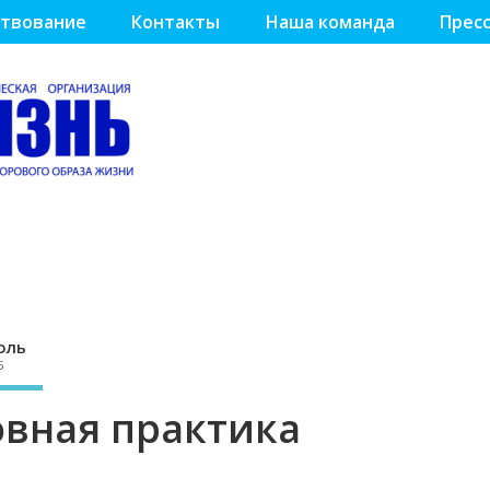
твование
Контакты
Наша команда
Пресс
оль
5
овная практика