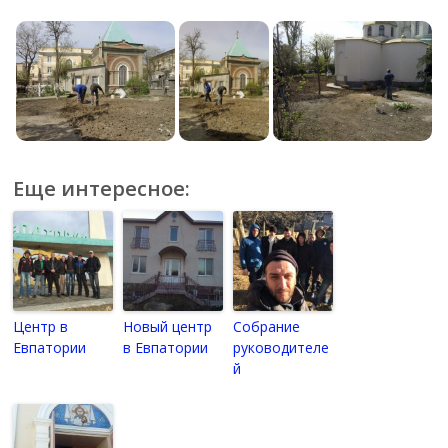
Еще интересное:
Центр в
Новый центр
Собрание
Евпатории
в Евпатории
руководителе
й