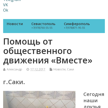
VK
Ok
Новости
Севастополь
Симферополь
+7(978)760-55-55
+7(978)871-95-55
Помощь от
общественного
движения «Вместе»
Александр
17.12.2017
Новости
,
Саки
г.Саки.
Сегодня
наши
друзья