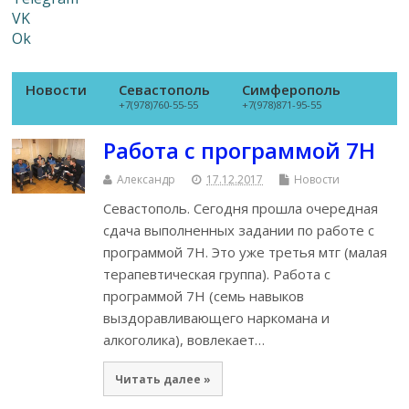
VK
Ok
Новости
Севастополь
Симферополь
+7(978)760-55-55
+7(978)871-95-55
Работа с программой 7Н
Александр
17.12.2017
Новости
Севастополь. Сегодня прошла очередная
сдача выполненных задании по работе с
программой 7Н. Это уже третья мтг (малая
терапевтическая группа). Работа с
программой 7Н (семь навыков
выздоравливающего наркомана и
алкоголика), вовлекает…
Читать далее »