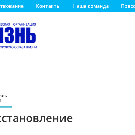
твование
Контакты
Наша команда
Пресс
оль
5
сстановление