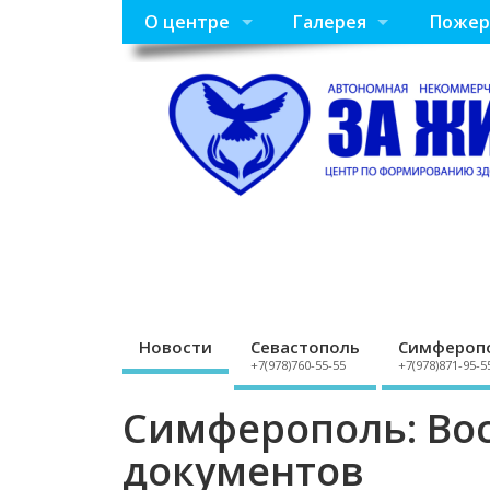
О центре
Галерея
Пожер
Новости
Севастополь
Симфероп
+7(978)760-55-55
+7(978)871-95-5
Симферополь: Во
документов