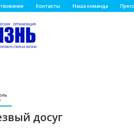
твование
Контакты
Наша команда
Пресс
оль
5
звый досуг