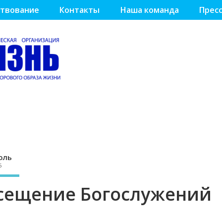
твование
Контакты
Наша команда
Пресс
оль
5
сещение Богослужений