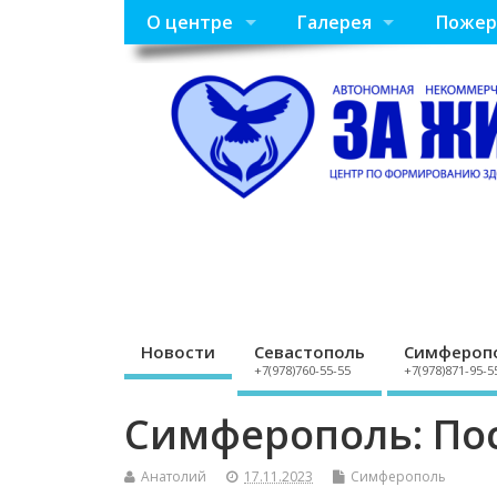
О центре
Галерея
Пожер
Новости
Севастополь
Симфероп
+7(978)760-55-55
+7(978)871-95-5
Симферополь: По
Анатолий
17.11.2023
Симферополь