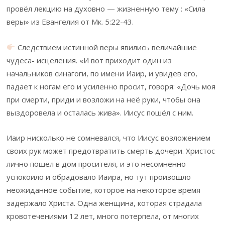
провёл лекцию на духовно — жизненную тему : «Сила
веры» из Евангелия от Мк. 5:22-43.
Следствием истинной веры явились величайшие
чудеса- исцеления. «И вот приходит один из
начальников синагоги, по имени Иаир, и увидев его,
падает к ногам его и усиленно просит, говоря: «Дочь моя
при смерти, приди и возложи на неё руки, чтобы она
выздоровела и осталась жива». Иисус пошёл с ним.
Иаир нисколько не сомневался, что Иисус возложением
своих рук может предотвратить смерть дочери. Христос
лично пошёл в дом просителя, и это несомненно
успокоило и обрадовало Иаира, но тут произошло
неожиданное событие, которое на некоторое время
задержало Христа. Одна женщина, которая страдала
кровотечениями 12 лет, много потерпела, от многих