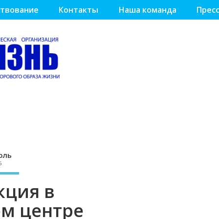
твование
Контакты
Наша команда
Пресс
оль
5
кция в
м центре