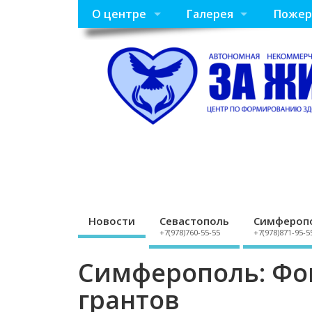
О центре
Галерея
Пожер
Новости
Севастополь
Симфероп
+7(978)760-55-55
+7(978)871-95-5
Симферополь: Фо
грантов