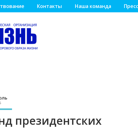
твование
Контакты
Наша команда
Пресс
оль
5
нд президентских