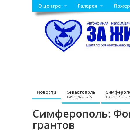
О центре
Галерея
Пожер
Новости
Севастополь
Симфероп
+7(978)760-55-55
+7(978)871-95-5
Симферополь: Фо
грантов