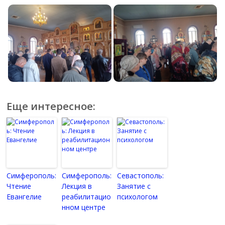
Еще интересное:
Симферополь:
Симферополь:
Севастополь:
Чтение
Лекция в
Занятие с
Евангелие
реабилитацио
психологом
нном центре