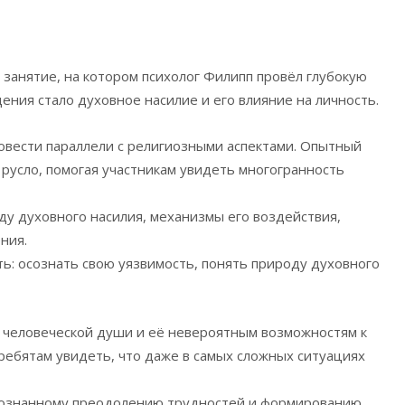
занятие, на котором психолог Филипп провёл глубокую
ения стало духовное насилие и его влияние на личность.
овести параллели с религиозными аспектами. Опытный
 русло, помогая участникам увидеть многогранность
ду духовного насилия, механизмы его воздействия,
ния.
ь: осознать свою уязвимость, понять природу духовного
 человеческой души и её невероятным возможностям к
ребятам увидеть, что даже в самых сложных ситуациях
осознанному преодолению трудностей и формированию