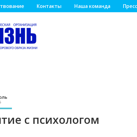
твование
Контакты
Наша команда
Пресс
оль
5
ятие с психологом