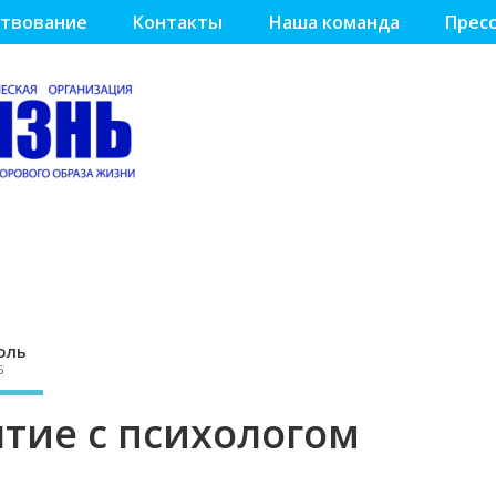
твование
Контакты
Наша команда
Пресс
оль
5
ятие с психологом