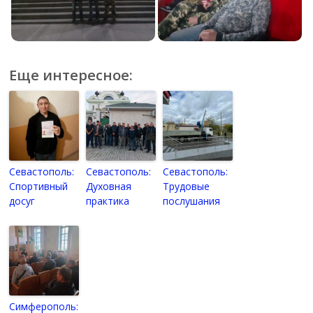
Еще интересное:
Севастополь:
Севастополь:
Севастополь:
Спортивный
Духовная
Трудовые
досуг
практика
послушания
Симферополь: