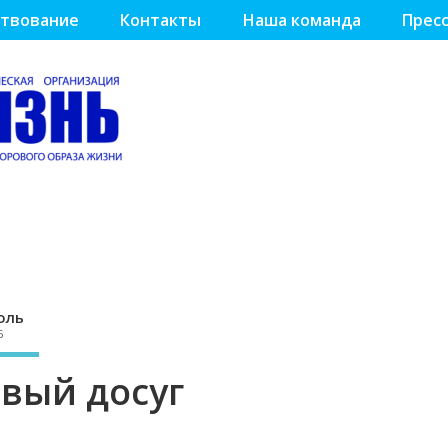
твование
Контакты
Наша команда
Пресс
оль
5
звый досуг