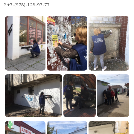
? +7-(978)-128-97-77