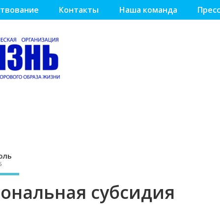
твование
Контакты
Наша команда
Пресс
оль
5
иональная субсидия