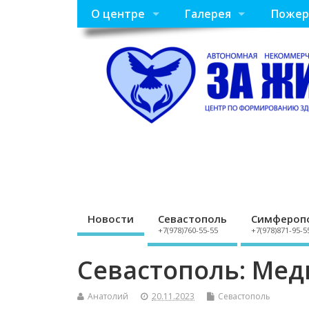
О центре
Галерея
Пожер
Новости
Севастополь
Симфероп
+7(978)760-55-55
+7(978)871-95-5
Севастополь: Ме
Анатолий
20.11.2023
Севастополь