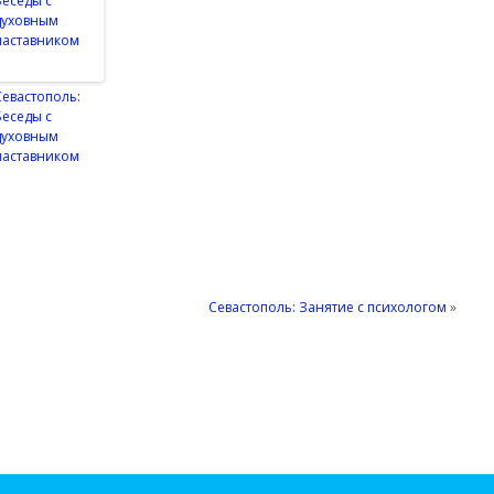
Севастополь:
Беседы с
духовным
наставником
Севастополь: Занятие с психологом
»