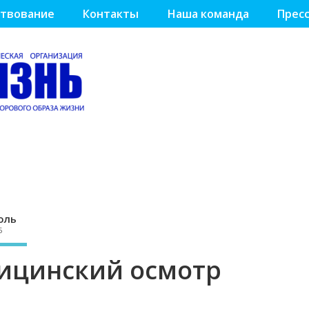
твование
Контакты
Наша команда
Пресс
оль
5
дицинский осмотр