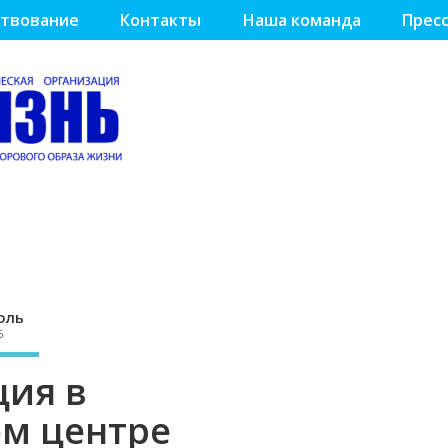
твование
Контакты
Наша команда
Пресс
оль
5
ция в
м центре