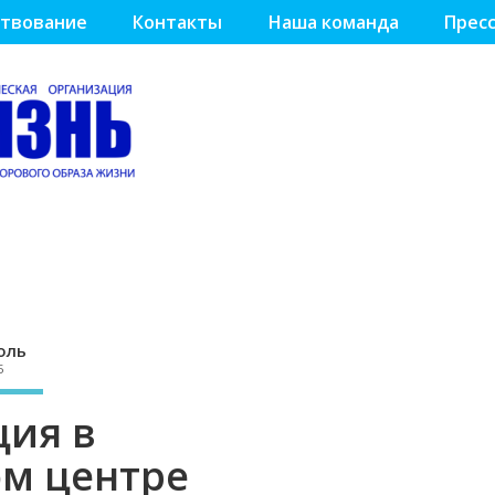
твование
Контакты
Наша команда
Пресс
оль
5
ция в
м центре