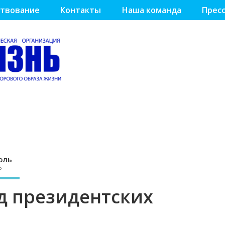
твование
Контакты
Наша команда
Пресс
оль
5
д президентских