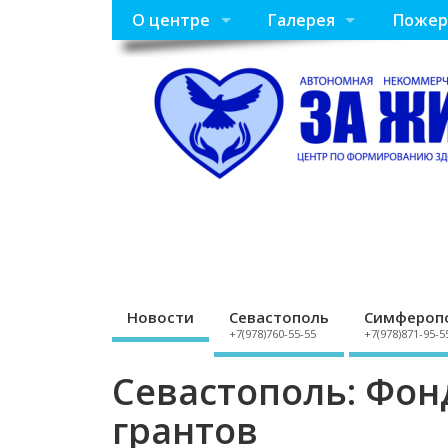
О центре
Галерея
Пожер
Новости
Севастополь
Симфероп
+7(978)760-55-55
+7(978)871-95-5
Севастополь: Фон
грантов