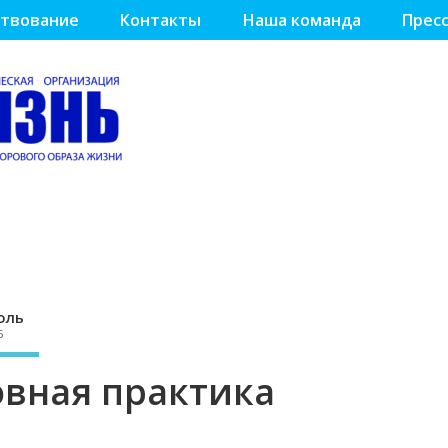
твование
Контакты
Наша команда
Пресс
оль
5
овная практика