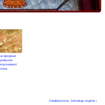
Как вредные
привычки
укорачивают
жизнь.
Симферополь: Заповедь недели
»