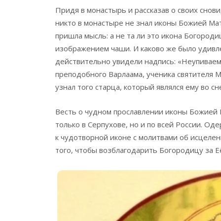
Придя в монастырь и рассказав о своих снов
никто в монастыре не знал иконы Божией Ма
пришла мысль: а не та ли это икона Богороди
изображением чаши. И каково же было удивле
действительно увидели надпись: «Неупиваема
преподобного Варлаама, ученика святителя М
узнал того старца, который являлся ему во с
Весть о чудном прославлении иконы Божией
только в Серпухове, но и по всей России. О
к чудотворной иконе с молитвами об исцелен
того, чтобы возблагодарить Богородицу за Е