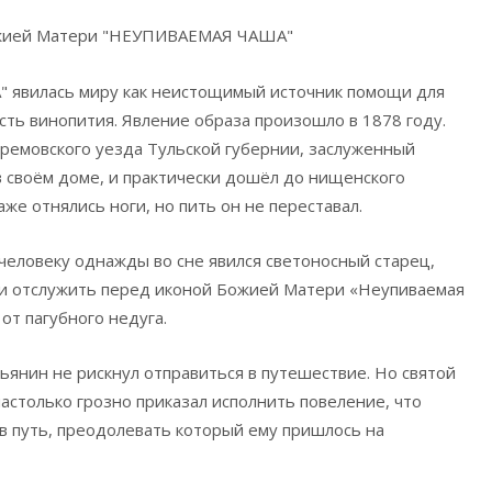
ожией Матери "НЕУПИВАЕМАЯ ЧАША"
явилась миру как неистощимый источник помощи для
сть винопития. Явление образа произошло в 1878 году.
ремовского уезда Тульской губернии, заслуженный
 в своём доме, и практически дошёл до нищенского
аже отнялись ноги, но пить он не переставал.
человеку однажды во сне явился светоносный старец,
 и отслужить перед иконой Божией Матери «Неупиваемая
от пагубного недуга.
тьянин не рискнул отправиться в путешествие. Но святой
настолько грозно приказал исполнить повеление, что
в путь, преодолевать который ему пришлось на