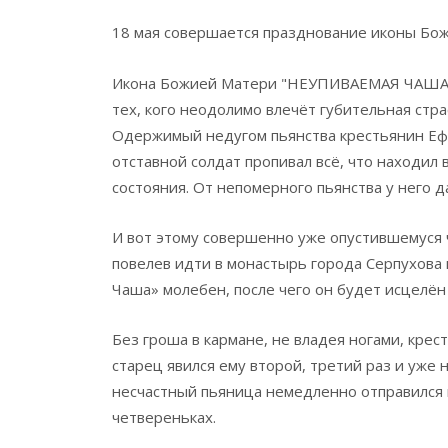
18 мая совершается празднование иконы Б
Икона Божией Матери "НЕУПИВАЕМАЯ ЧАША" 
тех, кого неодолимо влечёт губительная стра
Одержимый недугом пьянства крестьянин Еф
отставной солдат пропивал всё, что находил
состояния. От непомерного пьянства у него д
И вот этому совершенно уже опустившемуся 
повелев идти в монастырь города Серпухова
Чаша» молебен, после чего он будет исцелён 
Без гроша в кармане, не владея ногами, крес
старец явился ему второй, третий раз и уже 
несчастный пьяница немедленно отправился 
четвереньках.