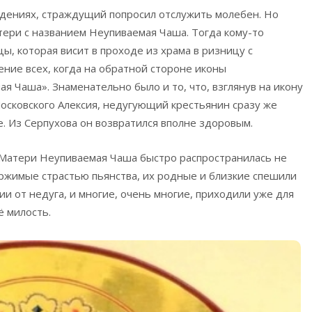
идениях, страждущий попросил отслужить молебен. Но
тери с названием Неупиваемая Чаша. Тогда кому-то
цы, которая висит в проходе из храма в ризницу с
ние всех, когда на обратной стороне иконы
я Чаша». Знаменательно было и то, что, взглянув на икону
осковского Алексия, недугующий крестьянин сразу же
не. Из Серпухова он возвратился вполне здоровым.
 Матери Неупиваемая Чаша быстро распространилась не
держимые страстью пьянства, их родные и близкие спешили
ии от недуга, и многие, очень многие, приходили уже для
ё милость.