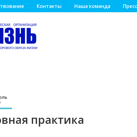
твование
Контакты
Наша команда
Пресс
оль
5
овная практика