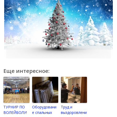
Еще интересное:
ТУРНИР ПО
Оборудовани
Труд и
ВОЛЕЙБОЛУ!
е спальных
выздоровлени