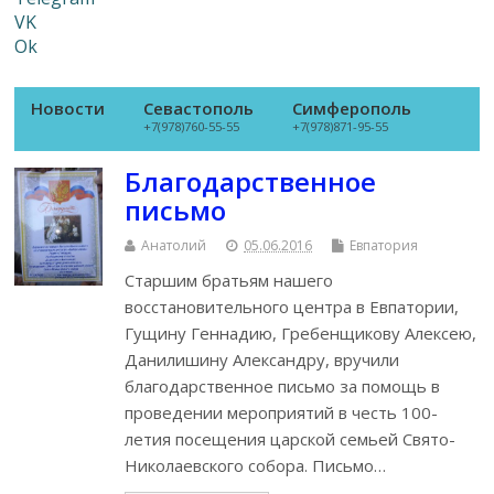
VK
Ok
Новости
Севастополь
Симферополь
+7(978)760-55-55
+7(978)871-95-55
Благодарственное
письмо
Анатолий
05.06.2016
Евпатория
Старшим братьям нашего
восстановительного центра в Евпатории,
Гущину Геннадию, Гребенщикову Алексею,
Данилишину Александру, вручили
благодарственное письмо за помощь в
проведении мероприятий в честь 100-
летия посещения царской семьей Свято-
Николаевского собора. Письмо…