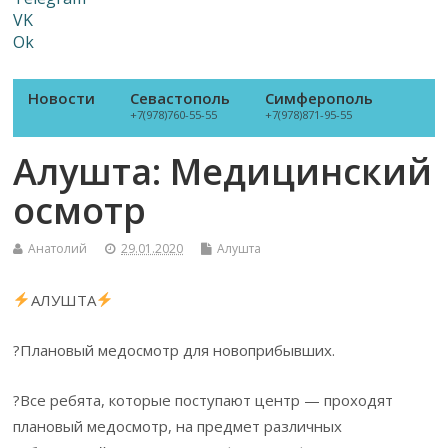
VK
Ok
Новости
Севастополь
Симферополь
+7(978)760-55-55
+7(978)871-95-55
Алушта: Медицинский
осмотр
Анатолий
29.01.2020
Алушта
АЛУШТА
?Плановый медосмотр для новоприбывших.
?Все ребята, которые поступают центр — проходят
плановый медосмотр, на предмет различных